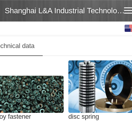
Shanghai L&A Industrial Technology Co.,Ltd
English
中文
chnical data
loy fastener
disc spring