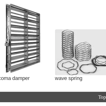
coma damper
wave spring
Top