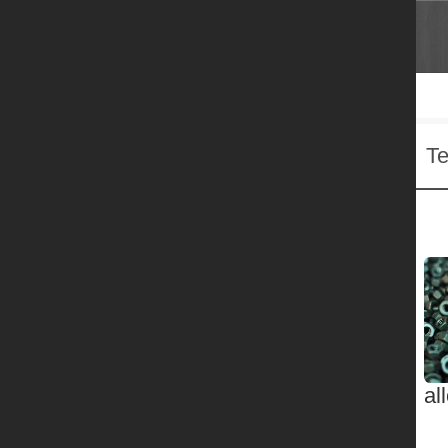
Te
al